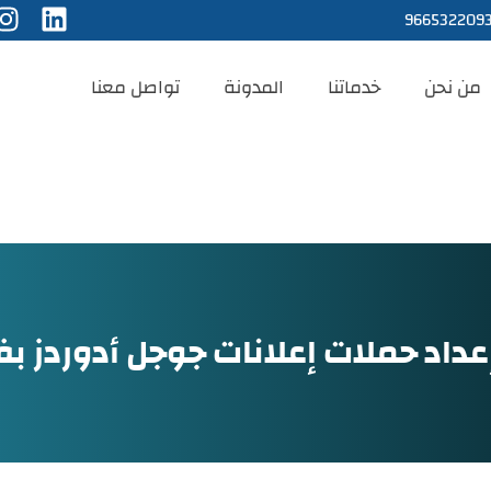
966532209
من نحن
خدماتنا
المدونة
تواصل معنا
عداد حملات إعلانات جوجل أدوردز بف