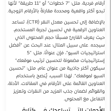
أرقام فردية، مثل: “7 خطوات” أو “11 طريقة” لأنها
تبدو أكثر واقعية ومحددة مقارنةً بالأرقام الزوجية.
بالإضافة إلى تحسين معدل النقر (CTR)، تساعد
العناوين الرقمية في تحسين تجربة المستخدم،
حيث يعرف القارئ مسبقًا حجم المحتوى الذي
سيجده. على سبيل المثال: عند البحث عن “أفضل
استراتيجيات السيو”، فإن عنوانًا، مثل: “5
إستراتيجيات مضمونة لتحسين ترتيب موقعك”
سيكون أكثر جاذبية من عنوان عام، مثل: “تحسين
السيو لموقعك”. لهذا السبب، يُنصح باستخدام
العناوين القائمة على الأرقام في المقالات، الأدلة،
والقوائم لضمان جذب المزيد من النقرات وتعزيز
التفاعل مع المحتوى.
الأدوات التي تساعدك في كتابة