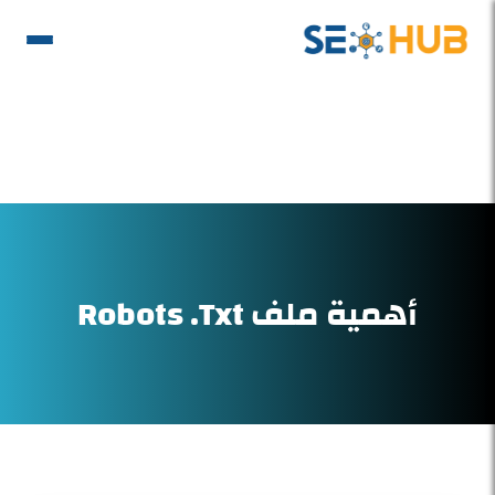
أهمية ملف Robots .txt