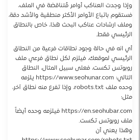
وإذا وجدت العناكب أوامر مُتناقضة في الملف،
فستقوم باتباع الأوامر الأكثر منطقية والأشد دقة،
وملف ارشادات عناكب البحث هذا، خاص بالنطاق
الرئيسي فقط.
أي انه في حالة وجود نطاقات فرعية من النطاق
الرئيسي لموقعك، فيلزم لكل نطاق فرعي ملف
روبوتس تكست، فعلى سبيل المثال، النطاق
التالي: https://www.seohunar.com يلزمه
وحده ملف robots.txt، وإذا تفرع منه نطاق آخر،
مثل:
https://en.seohubar.com فيلزمه وحده أيضاً
ملف روبوتس تكست.
وهذا يعني أن