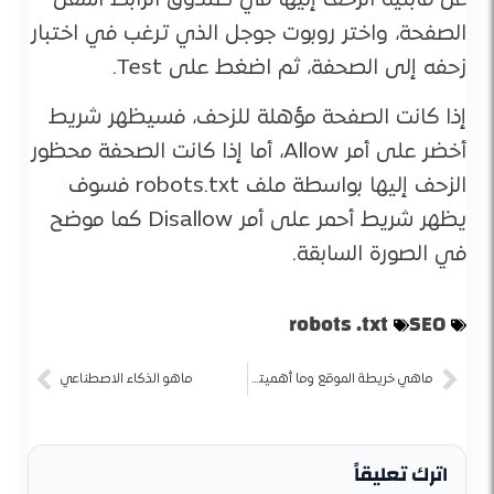
عن قابلية الزحف إليها في صندوق الرابط أسفل
الصفحة، واختر روبوت جوجل الذي ترغب في اختبار
زحفه إلى الصحفة، ثم اضغط على Test.
إذا كانت الصفحة مؤهلة للزحف، فسيظهر شريط
أخضر على أمر Allow، أما إذا كانت الصحفة محظور
الزحف إليها بواسطة ملف robots.txt فسوف
يظهر شريط أحمر على أمر Disallow كما موضح
في الصورة السابقة.
robots .txt
SEO
ماهي خريطة الموقع وما أهميتها (sitemap)
ماهو الذكاء الاصطناعي
اترك تعليقاً