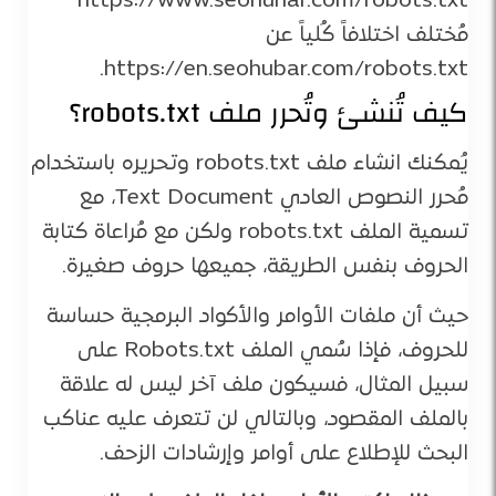
https://www.seohunar.com/robots.txt
مُختلف اختلافاً كُلياً عن
https://en.seohubar.com/robots.txt.
كيف تُنشئ وتُحرر ملف robots.txt؟
يُمكنك انشاء ملف robots.txt وتحريره باستخدام
مُحرر النصوص العادي Text Document، مع
تسمية الملف robots.txt ولكن مع مُراعاة كتابة
الحروف بنفس الطريقة، جميعها حروف صغيرة.
حيث أن ملفات الأوامر والأكواد البرمجية حساسة
للحروف، فإذا سُمي الملف Robots.txt على
سبيل المثال، فسيكون ملف آخر ليس له علاقة
بالملف المقصود، وبالتالي لن تتعرف عليه عناكب
البحث للإطلاع على أوامر وإرشادات الزحف.