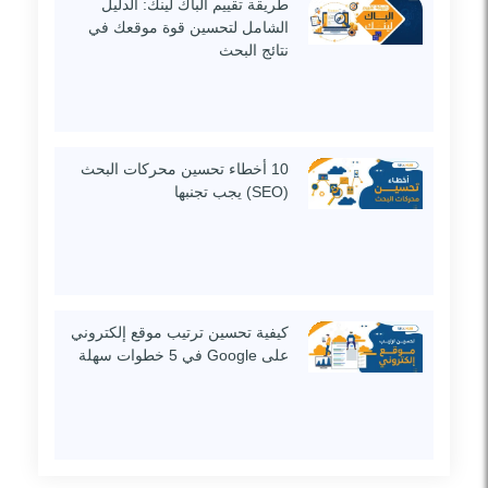
طريقة تقييم الباك لينك: الدليل
الشامل لتحسين قوة موقعك في
نتائج البحث
10 أخطاء تحسين محركات البحث
(SEO) يجب تجنبها
كيفية تحسين ترتيب موقع إلكتروني
على Google في 5 خطوات سهلة