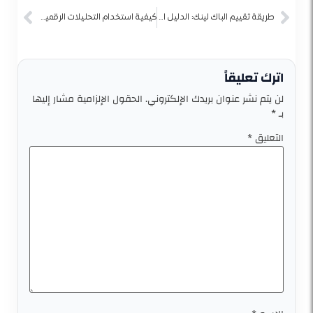
طريقة تقييم الباك لينك: الدليل الشامل لتحسين قوة موقعك في نتائج البحث
كيفية استخدام التحليلات الرقمية لتحسين حملاتك التسويقية
اترك تعليقاً
لن يتم نشر عنوان بريدك الإلكتروني.
الحقول الإلزامية مشار إليها
بـ
*
التعليق
*