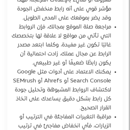
معروف أو مليء بالإعلانات المزعجة، فهذا
مؤشر قوي على أنه رابط منخفض الجودة
وقد يضر بموقعك على المدى الطويل.
مراجعة صلة الموقع بمجالك، فإن الروابط
التي تأتي من مواقع لا علاقة لها بتخصصك
غالبًا تكون غير مفيدة، وكلما ابتعد مصدر
الرابط عن مجال عملك، زادت احتمالية أن
يكون رابطًا ضعيفًا أو غير طبيعي.
يمكنك الاعتماد على أدوات مثل Google
Search Console أو Ahrefs أو SEMrush
لاكتشاف الروابط المشبوهة وتحليل جودة
كل رابط بشكل دقيق يساعدك على اتخاذ
القرار الصحيح.
مراقبة التغيرات المفاجئة في الترتيب أو
الزيارات، فأي انخفاض مفاجئ في ترتيب