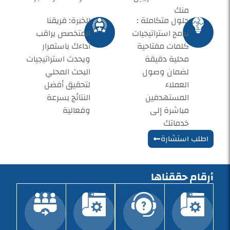
منك
حلول متكاملة :
الخبرة: فريقنا
ندمج استراتيجيات
المتخصص يراقب
كلمات مفتاحية
أداءك باستمرار
محلية دقيقة
ويحدث استراتيجيات
لضمان وصول
البحث المحلي
العملاء
لتحقيق أفضل
المستهدفين
النتائج بسرعة
مباشرة إلى
وفعالية
خدماتك
اطلب استشارة
أرقام حققناها