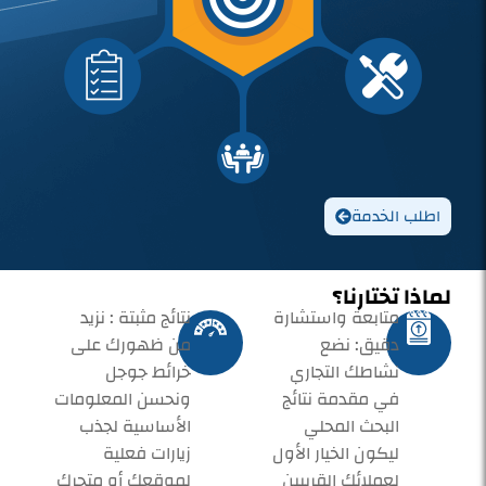
اطلب الخدمة
لماذا تختارنا؟
متابعة واستشارة
نتائج مثبتة : نزيد
دقيق: نضع
من ظهورك على
نشاطك التجاري
خرائط جوجل
في مقدمة نتائج
ونحسن المعلومات
البحث المحلي
الأساسية لجذب
ليكون الخيار الأول
زيارات فعلية
لعملائك القريبين
لموقعك أو متجرك