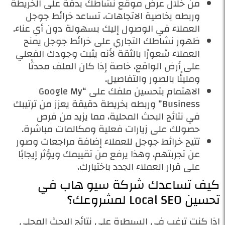
من خلال عرض موقع نشاطك بدقة على الخريطة
وربطه بخاصية الاتجاهات، تساعد خرائط جوجل
العملاء في الوصول إليك بسهولة دون أي عناء.
ظهور نشاطك التجاري على خرائط جوجل يمنح
العملاء شعورًا بالثقة لأنه يثبت وجودك الفعلي
على أرض الواقع، خاصة إذا كان الملف محدثًا
ومليئًا بالصور والتفاصيل.
الاهتمام بتحسين ملفك على “Google My
Business” وربطه بخريطة دقيقة يعزز من ترتيبك
في نتائج البحث المحلية، مما يزيد من فرص
حصولك على زيارات فعلية ومكالمات مباشرة.
تتيح خرائط جوجل للعملاء إضافة مراجعات وصور
عن تجربتهم، وهذا يرفع من تقييمك ويؤثر إيجابًا
على قرار العملاء الجدد باختيارك.
كيف تساعدك شركة سيو هاب في
تحسين Local SEO لمشروعك؟
إذا كنت ترغب في السيطرة على نتائج البحث المحلي