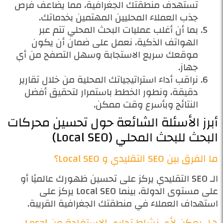
تستهدف منطقتك الجغرافية، مما يضاعف فرص
جذب العملاء المحليين المهتمين بخدماتك.
بما أن أغلب عمليات البحث المحلي تتم عبر
الهواتف الذكية، نعمل على ضمان أن يكون
موقعك سريع الاستجابة وسهل التصفح من أي
جهاز.
نراقب أداء استراتيجياتك المحلية من خلال تقارير
دقيقة، ونطور الخطط باستمرار لتحقيق أفضل
النتائج وبأسرع وقت ممكن.
أبرز الأسئلة الشائعة حول تحسين محركات
البحث للبحث المحلي (Local SEO)
ما الفرق بين SEO التقليدي و Local SEO؟
الـ SEO التقليدي يركز على تحسين ظهورك عالميًا أو
على مستوى الدولة، بينما Local SEO يركز على
استهداف العملاء في منطقتك الجغرافية القريبة.
هل يمكن لأي نشاط تجاري الاستفادة من Local