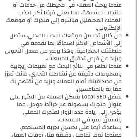
عندما يبحث العملاء في محيطك عن خدمات أو
منتجات مشابهة، مما يعني فرصًا أكبر لجذب
العملاء المحتملين مباشرة إلى متجرك أو موقعك
الإلكتروني.
من خلال تحسين موقعك للبحث المحلي، ستصل
إلى الأشخاص الأكثر اهتمامًا بما تقدمه في
منطقتك الجغرافية، وهذا يرفع من معدل التحويل
ويزيد من فرص تحقيق المبيعات.
عندما تظهر في نتائج البحث مع تقييمات إيجابية
ومعلومات دقيقة عن نشاطك التجاري، فأنت تعزز
من مصداقيتك أمام العملاء وتزيد من ثقتهم بك
مقارنة بالمنافسين.
بفضل Local SEO يتمكن العملاء من العثور على
عنوان متجرك بسهولة عبر خرائط جوجل، مما
يؤدي إلى زيادة عدد الزوار لمتجرك الفعلي
وتحقيق نمو في المبيعات.
يساعدك أيضا على تحسين تجربة المستخدم،
فعندما توفر تفاصيل دقيقة مثل أوقات العمل،