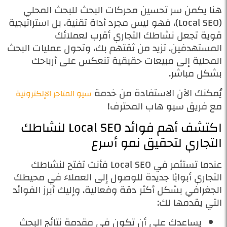
هنا يكمن سر تحسين محركات البحث للبحث المحلي
(Local SEO)، فهو ليس مجرد أداة تقنية، بل استراتيجية
قوية تجعل نشاطك التجاري أقرب لعملائك
المستهدفين، تزيد من ثقتهم بك، وتحول عمليات البحث
المحلية إلى مبيعات حقيقية تنعكس على أرباحك
بشكل مباشر.
يُمكنك الآن الاستفادة من خدمة
سيو المتاجر الإلكترونية
مع فريق سيو هاب المحترف!
اكتشف أهم فوائد Local SEO لنشاطك
التجاري لتحقيق نمو أسرع
عندما تستثمر في Local SEO فأنت تفتح لنشاطك
التجاري أبوابًا جديدة للوصول إلى العملاء في محيطك
الجغرافي بشكل أكثر دقة وفعالية، وإليك أبرز الفوائد
التي يقدمها لك:
يساعدك على أن تكون في مقدمة نتائج البحث