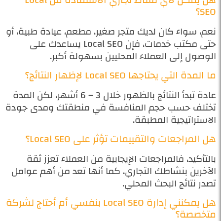
SEO؟
نعم، سواء كان لديك متجر صغير، مطعم، عيادة طبية، أو
حتى مكتب خدمات، فإن Local SEO يساعدك على
الوصول إلى العملاء المحليين بسهولة أكبر.
ما المدة التي يحتاجها Local SEO لإظهار النتائج؟
عادة تبدأ النتائج بالظهور خلال 3 – 6 أشهر، لكن المدة
تختلف حسب حجم المنافسة في منطقتك ومدى جودة
الاستراتيجية المطبقة.
هل المراجعات والتقييمات تؤثر على Local SEO؟
بالتأكيد، فالمراجعات الإيجابية من العملاء تعزز ثقة
الآخرين بنشاطك التجاري، كما أنها تعد من أهم عوامل
تصدر نتائج البحث المحلي.
هل يمكنني إدارة Local SEO بنفسي أم أحتاج لشركة
متخصصة؟