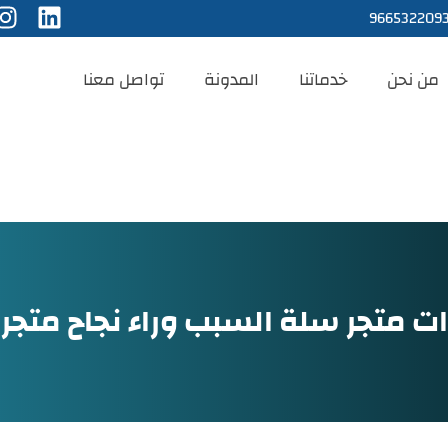
966532209
من نحن
خدماتنا
المدونة
تواصل معنا
زات متجر سلة السبب وراء نجاح متجر