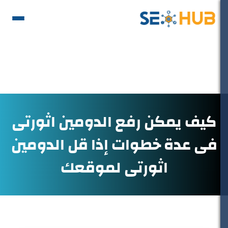
كيف يمكن رفع الدومين اثورتى
فى عدة خطوات إذا قل الدومين
اثورتى لموقعك