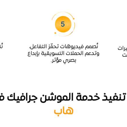
نُصمم فيديوهات تحفّز التفاعل،
نُ
رات
وتدعم الحملات التسويقية بإبداع
ت
بصري مؤثر.
نفيذ خدمة الموشن جرافيك 
هاب