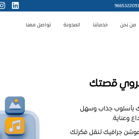
966532209
من نحن
خدماتنا
المدونة
تواصل معنا
تروي قصتك
تك بأسلوب جذاب وسهل
ع وعناية.
 موشن جرافيك تنقل فكرتك