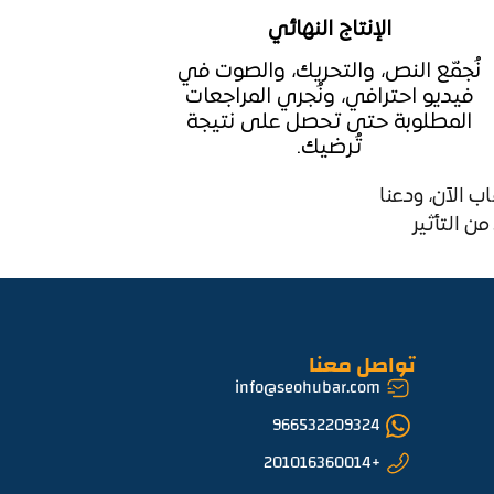
الإنتاج النهائي
نُجمّع النص، والتحريك، والصوت في
فيديو احترافي، ونُجري المراجعات
المطلوبة حتى تحصل على نتيجة
تُرضيك.
 الآن، ودعنا
 التأثير
تواصل معنا
info@seohubar.com
966532209324
+201016360014