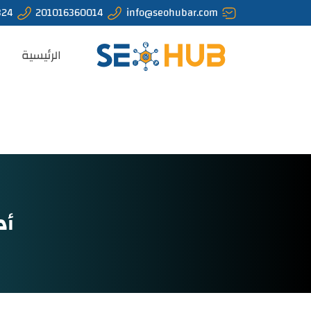
324
201016360014
info@seohubar.com
الرئيسية
أد