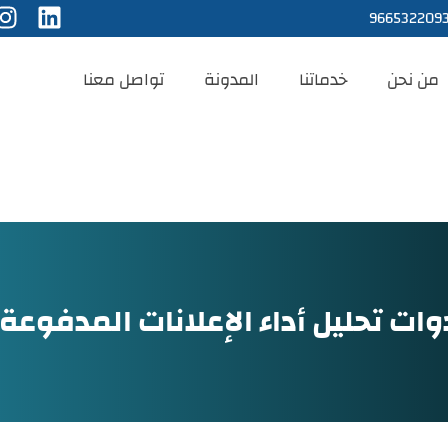
966532209
من نحن
خدماتنا
المدونة
تواصل معنا
وات تحليل أداء الإعلانات المدفوعة