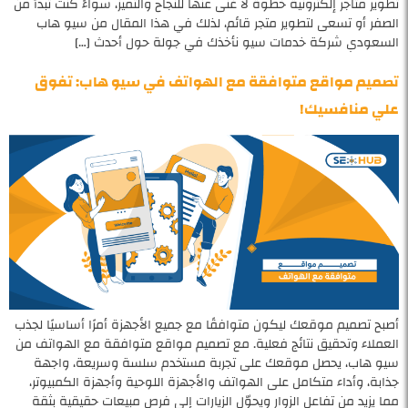
تطوير متاجر إلكترونية خطوة لا غنى عنها للنجاح والتميز، سواءً كنت تبدأ من
الصفر أو تسعى لتطوير متجر قائم، لذلك في هذا المقال من سيو هاب
السعودي شركة خدمات سيو نأخذك في جولة حول أحدث […]
تصميم مواقع متوافقة مع الهواتف في سيو هاب: تفوق
علي منافسيك!
أصبح تصميم موقعك ليكون متوافقًا مع جميع الأجهزة أمرًا أساسيًا لجذب
العملاء وتحقيق نتائج فعلية. مع تصميم مواقع متوافقة مع الهواتف من
سيو هاب، يحصل موقعك على تجربة مستخدم سلسة وسريعة، واجهة
جذابة، وأداء متكامل على الهواتف والأجهزة اللوحية وأجهزة الكمبيوتر،
مما يزيد من تفاعل الزوار ويحوّل الزيارات إلى فرص مبيعات حقيقية بثقة