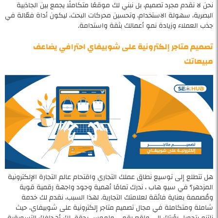
نحن لا نقدم مجرد تصميم، بل نبني لك موقعًا متكاملًا يجمع بين الجاذبية
البصرية، سهولة الاستخدام، وتحسين محركات البحث، ليكون أداة فعّالة في
جذب العملاء وزيادة نمو أعمالك بثقة واستدامة.
تصميم متاجر إلكترونية على شوبيفاي احترافي يضاعف
مبيعاتك
هل تتطلع إلى توسيع نطاق عملك التجاري واقتحام عالم التجارة الإلكترونية
المزدهر؟ في سيو هاب ، ندرك تمامًا أهمية وجود واجهة رقمية قوية
ومُصممة بعناية فائقة لعلامتك التجارية. لهذا السبب، نقدم لك خدمة
شاملة ومتكاملة في مجال تصميم متاجر إلكترونية على شوبيفاي، حيث
نلتزم بتحويل رؤيتك إلى واقع رقمي ملموس يحقق لك أهدافك التسويقية