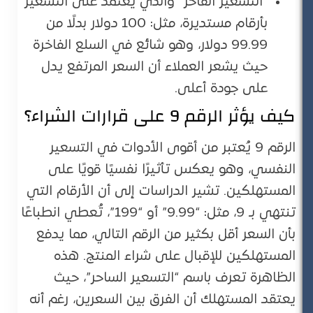
“التسعير الفاخر” والذي يعتمد على التسعير
بأرقام مستديرة، مثل: 100 دولار بدلًا من
99.99 دولار، وهو شائع في السلع الفاخرة
حيث يشعر العملاء أن السعر المرتفع يدل
على جودة أعلى​.
كيف يؤثر الرقم 9 على قرارات الشراء؟
الرقم 9 يُعتبر من أقوى الأدوات في التسعير
النفسي، وهو يعكس تأثيرًا نفسيًا قويًا على
المستهلكين. تشير الدراسات إلى أن الأرقام التي
تنتهي بـ 9، مثل: “9.99” أو “199”، تُعطي انطباعًا
بأن السعر أقل بكثير من الرقم التالي، مما يدفع
المستهلكين للإقبال على شراء المنتج. هذه
الظاهرة تعرف باسم “التسعير الساحر”، حيث
يعتقد المستهلك أن الفرق بين السعرين، رغم أنه