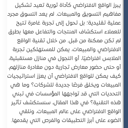
يبرز الواقع الافتراضي كأداة ثورية تعيد تشكيل
مفاهيم التسويق والمبيعات. لم يعد التسوق مجرد
عملية تقليدية؛ بل تحول إلى تجربة غامرة تتيح
للعملاء استكشاف المنتجات والتفاعل معها بطرق
لم تكن ممكنة من قبل. من خلال تقنية الواقع
الافتراضي والمبيعات، يمكن للمستهلكين تجربة
الملابس افتراضيًا، أو التجول في منازل مستقبلية،
أو حتى حضور معارض تجارية دون مغادرة منازلهم.
كيف يمكن للواقع الافتراضي أن يعزز استراتيجيات
المبيعات ويخلق فرصًا جديدة للشركات؟ وما هي
التحديات التي قد تواجهها المؤسسات في تبني
هذه التقنية؟ في هذا المقال، سنستكشف تأثير
الواقع الافتراضي على عالم المبيعات، ونلقي
الضوء على أبرز التطبيقات والفرص التي يقدمها.