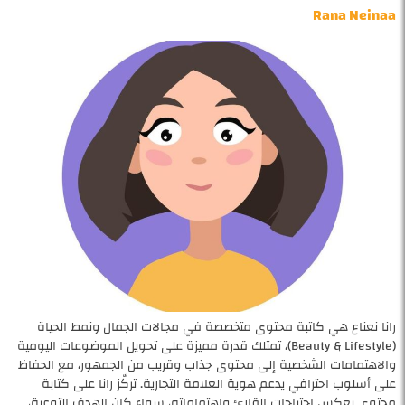
Rana Neinaa
رانا نعناع هي كاتبة محتوى متخصصة في مجالات الجمال ونمط الحياة
(Beauty & Lifestyle)، تمتلك قدرة مميزة على تحويل الموضوعات اليومية
والاهتمامات الشخصية إلى محتوى جذاب وقريب من الجمهور، مع الحفاظ
على أسلوب احترافي يدعم هوية العلامة التجارية. تركّز رانا على كتابة
محتوى يعكس احتياجات القارئ واهتماماته، سواء كان الهدف التوعية،