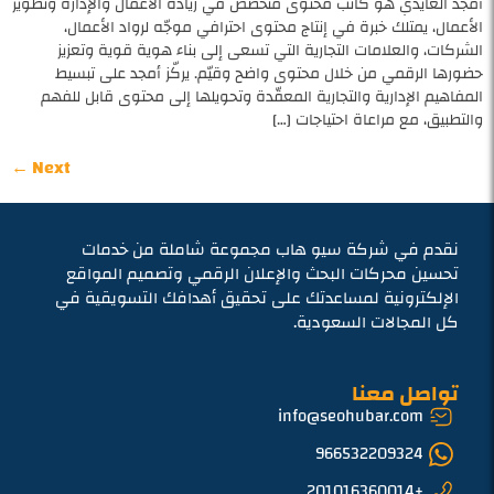
أمجد العايدي هو كاتب محتوى متخصص في ريادة الأعمال والإدارة وتطوير
الأعمال، يمتلك خبرة في إنتاج محتوى احترافي موجّه لرواد الأعمال،
الشركات، والعلامات التجارية التي تسعى إلى بناء هوية قوية وتعزيز
حضورها الرقمي من خلال محتوى واضح وقيّم. يركّز أمجد على تبسيط
المفاهيم الإدارية والتجارية المعقّدة وتحويلها إلى محتوى قابل للفهم
والتطبيق، مع مراعاة احتياجات […]
←
Next
نقدم في شركة سيو هاب مجموعة شاملة من خدمات
تحسين محركات البحث والإعلان الرقمي وتصميم المواقع
الإلكترونية لمساعدتك على تحقيق أهدافك التسويقية في
كل المجالات السعودية.
تواصل معنا
info@seohubar.com
966532209324
+201016360014