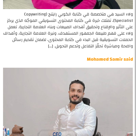
ولاء السيد هي متخصصة في كتابة الكوبي رايتنج (Copywriting
Specialist)، تمتلك خبرة في كتابة المحتوى التسويقي الموجّه الذي يركز
على التأثير والإقناع وتحقيق أهداف المبيعات وبناء العلامة التجارية. تعمل
ولاء على فهم طبيعة الجمهور المستهدف، ونبرة العلامة التجارية، وأهداف
الحملات التسويقية قبل البدء في كتابة المحتوى، لضمان تقديم رسائل
واضحة ومباشرة تحفّز التفاعل وتدعم التحويل. […]
Mohamed Samir said